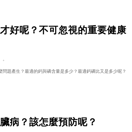
順利抵達腸道，有效發揮作用。
才好呢？不可忽視的重要健康
的因子
】。
達腸道
麼問題產生？最適的鈣與磷含量是多少？最適鈣磷比又是多少呢？
磷酸鈣，也就會影響貓咪在骨骼及牙齒上的發展。
臟病？該怎麼預防呢？