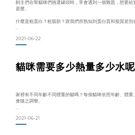
飼主們在幫貓咪們挑選罐頭時，常會遇到一個難題，想要給
甚麼。
儘管礦物質僅占貓咪飲食中不到
什麼是粗蛋白？粗脂肪？跟我們所熟知到蛋白質和脂質差別
因此，本系列文章將詳盡介紹我們在寵物食品上常見的七大
2021-06-22
質。
讓各位飼主們能夠一窺箇中奧妙，進而找出最適合自己寶貝
貓咪需要多少熱量多少水呢
貓咪到底需要補充什麼維生素呢？該吃多少呢？
&n
家裡有不同年齡不同體重的貓嗎？每個貓咪依照年齡、體重
會隨之調整。
貓爾地夫幫各位飼主製作一張詳盡又易懂的對照表，大家記
2021-06-21