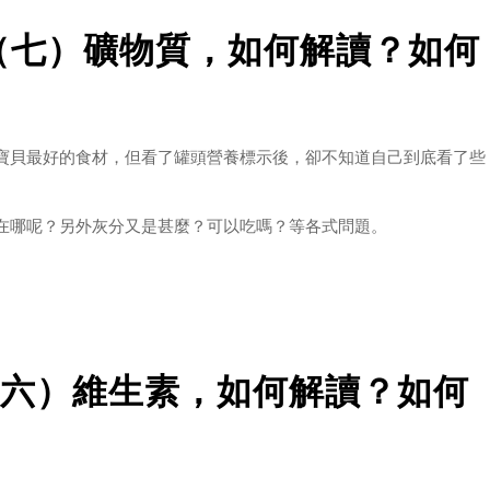
（七）礦物質，如何解讀？如何
，這跟是雜食性的人類或狗狗是不一樣的。
寶貝最好的食材，但看了罐頭營養標示後，卻不知道自己到底看了些
氨基酸的
在哪呢？另外灰分又是甚麼？可以吃嗎？等各式問題。
標示：粗蛋白、粗脂肪、碳水化合物、灰分、水分、維生素、礦物
的罐頭。本篇我們來談談【礦物質】吧！
六）維生素，如何解讀？如何