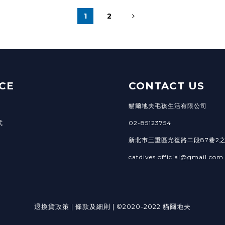
1
2
CE
CONTACT US
貓爾地夫毛孩生活有限公司
式
02-85123754
新北市三重區光復路二段87巷2之
catdives.official@gmail.com
退換貨政策
|
條款及細則
| ©2020-2022 貓爾地夫