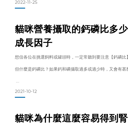
2022-11-25
多層包埋技術，可以想像成益生菌的保護傘，確保益生菌能
貓咪營養攝取的鈣磷比多少
基本上，可分為以下幾個功能：
1. 耐加工層－在製程中，遇到冷凍乾燥等過程都能保持活性
成長因子
2. 耐儲存層－阻擋空氣、光線、溫度、溼度等會影響安定性
想信各位在挑選飼料或罐頭時，一定常聽到要注意【鈣磷比
3. 耐酸鹼層－抵抗消化道中的酸鹼環境，讓益生菌能順利抵
但什麼是鈣磷比？如果鈣和磷攝取過多或過少時，又會有甚
4. 營養層－提供益生菌
2021-10-12
所以一味地多食用鈣或磷，是沒辦法有效的生成合適比例的
貓咪為什麼這麼容易得到腎
因此，適量的鈣、磷攝取變得相當重要。