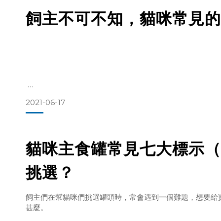
飼主不可不知，貓咪常見的
延伸閱讀：
貓咪主食罐常見七大標示（五）水分，如何解讀？如何挑選
2021-06-17
飼主常常會遇到不確定貓咪到底能不能吃某個食物的情況，
看甚至出手摸摸看。
雖然這些食物不見得是真的要準備給貓咪吃的，但畢竟貓咪
貓咪主食罐常見七大標示（
危害的食物還是要盡量避免與貓咪接觸，束之高閣以策安全
挑選？
巧克力
飼主們在幫貓咪們挑選罐頭時，常會遇到一個難題，想要給
可可類因為含有可可鹼，貓咪吃了會刺激其中樞神經，如果
甚麼。
況，這是家中最常見的危害食