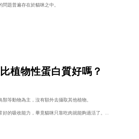
的問題普遍存在於貓咪之中。
肌肉控制。
找尋不易，因此水分的攝取皆來自獵物的血水與肉中的水分為主。
比植物性蛋白質好嗎？
Ａ＂似乎是沒有消失，貓咪即便缺乏水份，仍不太會感到＂口渴＂。
、抑沒有因口渴而去喝水的習慣，導致貓咪普遍缺乏水份攝取，進而
。
鳥類等動物為主，沒有額外去攝取其他植物。
常好的吸收能力，畢竟貓咪只靠吃肉就能夠過活了。