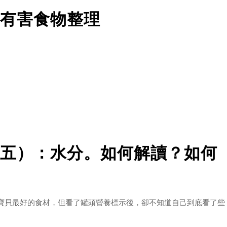
有害食物整理
？
譬如我們在家中做菜或是正在吃飯時，好奇的貓咪總是會靠近聞聞看
充滿好奇心而且動作非常迅速，身為飼主的我們當然不可不謹慎，有
五）：水分。如何解讀？如何
。
寶貝最好的食材，但看了罐頭營養標示後，卻不知道自己到底看了些
可可鹼進入血液，會造成心跳不穩定、痙攣抽筋或是嘔吐腹瀉等情