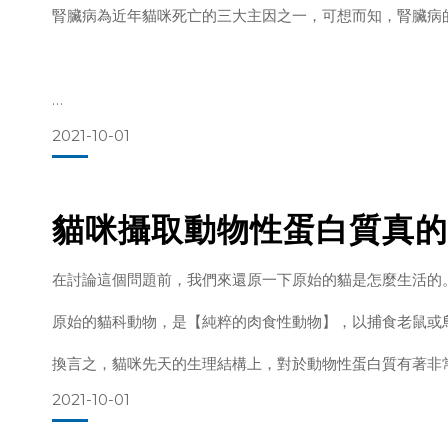
腎臟病為近年貓咪死亡的三大主因之一，可想而知，腎臟病
如果鈣、磷攝取過多或過少時，又會有甚麼問題產生?
鈣在貓咪體內，主要是幫助貓咪的骨骼發展、離子平衡、和
2021-10-01
如果攝取不足，則
這就要說到最古早的貓咪－非洲野貓，因生活於非洲，水源
貓咪攝取動物性蛋白質真的
演化至今，雖然家貓已經離開原始的生活環境，但這＂ＤＮ
所以，現在的家貓既沒有生食獵物的血水當作水分攝取來源
在討論這個問題前，我們來還原一下原始的貓是怎麼生活的
增加腎臟負擔。
原始的貓科動物，是【純粹的肉食性動物】，以捕食老鼠或
因此，腎臟病就這樣普遍
換言之，貓咪先天的生理結構上，對於動物性蛋白質有著非
2021-10-01