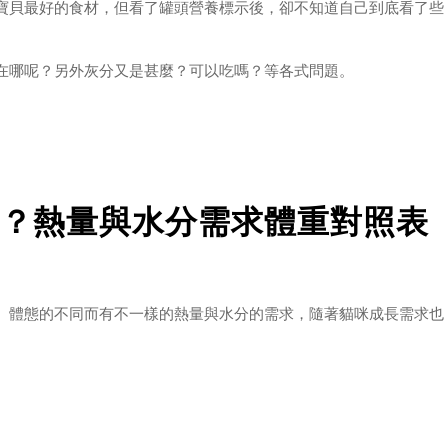
寶貝最好的食材，但看了罐頭營養標示後，卻不知道自己到底看了些
在哪呢？另外灰分又是甚麼？可以吃嗎？等各式問題。
標示：粗蛋白、粗脂肪、碳水化合物、灰分、水分、維生素、礦物
的罐頭。本篇我們來談談【維生素】吧！
？熱量與水分需求體重對照表
、體態的不同而有不一樣的熱量與水分的需求，隨著貓咪成長需求也
得定期回顧檢視自己的貓咪在熱量與水分的攝取上是否適當唷～