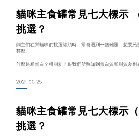
貓咪主食罐常見七大標示 
有了上述的背景認識，我們不難想像，同樣都是蛋白質，
挑選？
貓咪的消化系統對動物性蛋白質的吸收遠比植物性蛋白質好
飼主們在幫貓咪們挑選罐頭時，常會遇到一個難題，想要給
甚麼。
此外，肉與內臟類的食材，將可大程度的滿足貓咪對於必需
什麼是粗蛋白？粗脂肪？跟我們所熟知到蛋白質和脂質差別
因此，本系列文章將詳盡介紹我們在寵物食品上常見的七大
2021-06-25
質。
讓各位飼主們能夠一窺箇中奧妙，進而找出最適合自己寶貝
貓咪主食罐常見七大標示（
挑選？