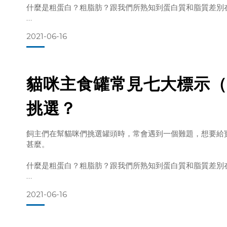
什麼是粗蛋白？粗脂肪？跟我們所熟知到蛋白質和脂質差別
因此，本系列文章將詳盡介紹我們在寵物食品上常見的七大
2021-06-16
質。
讓各位飼主們能夠一窺箇中奧妙，進而找出最適合自己寶貝
貓咪主食罐常見七大標示（
挑選？
飼主們在幫貓咪們挑選罐頭時，常會遇到一個難題，想要給
甚麼。
根據研究，經由排尿、排便、以及
什麼是粗蛋白？粗脂肪？跟我們所熟知到蛋白質和脂質差別
因此，本系列文章將詳盡介紹我們在寵物食品上常見的七大
2021-06-16
質。
讓各位飼主們能夠一窺箇中奧妙，進而找出最適合自己寶貝