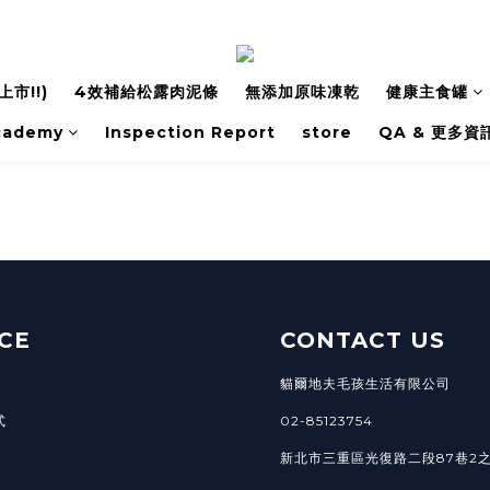
市!!)
4效補給松露肉泥條
無添加原味凍乾
健康主食罐
cademy
Inspection Report
store
QA & 更多資
CE
CONTACT US
貓爾地夫毛孩生活有限公司
式
02-85123754
新北市三重區光復路二段87巷2之