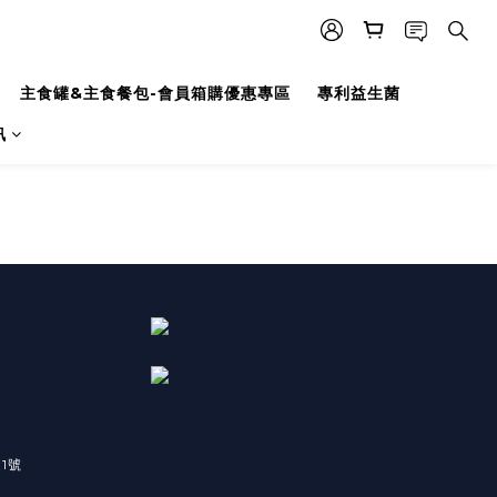
主食罐&主食餐包-會員箱購優惠專區
專利益生菌
訊
1號