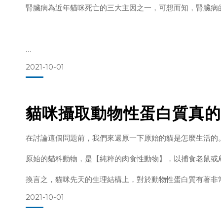
腎臟病為近年貓咪死亡的三大主因之一，可想而知，腎臟病
如果鈣、磷攝取過多或過少時，又會有甚麼問題產生?
鈣在貓咪體內，主要是幫助貓咪的骨骼發展、離子平衡、和
2021-10-01
如果攝取不足，則
這就要說到最古早的貓咪－非洲野貓，因生活於非洲，水源
貓咪攝取動物性蛋白質真的
演化至今，雖然家貓已經離開原始的生活環境，但這＂ＤＮ
所以，現在的家貓既沒有生食獵物的血水當作水分攝取來源
在討論這個問題前，我們來還原一下原始的貓是怎麼生活的
增加腎臟負擔。
原始的貓科動物，是【純粹的肉食性動物】，以捕食老鼠或
因此，腎臟病就這樣普遍
換言之，貓咪先天的生理結構上，對於動物性蛋白質有著非
2021-10-01