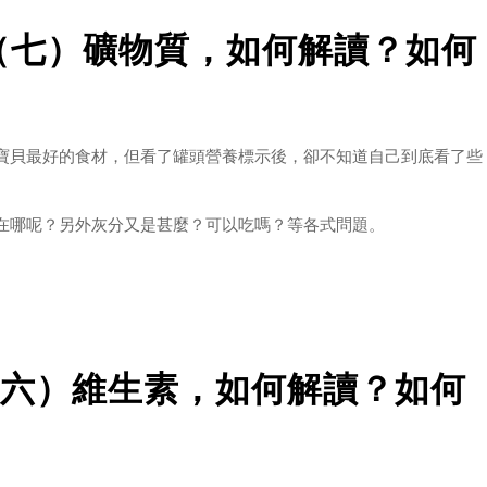
（七）礦物質，如何解讀？如何
，這跟是雜食性的人類或狗狗是不一樣的。
寶貝最好的食材，但看了罐頭營養標示後，卻不知道自己到底看了些
氨基酸的
在哪呢？另外灰分又是甚麼？可以吃嗎？等各式問題。
標示：粗蛋白、粗脂肪、碳水化合物、灰分、水分、維生素、礦物
的罐頭。本篇我們來談談【礦物質】吧！
六）維生素，如何解讀？如何