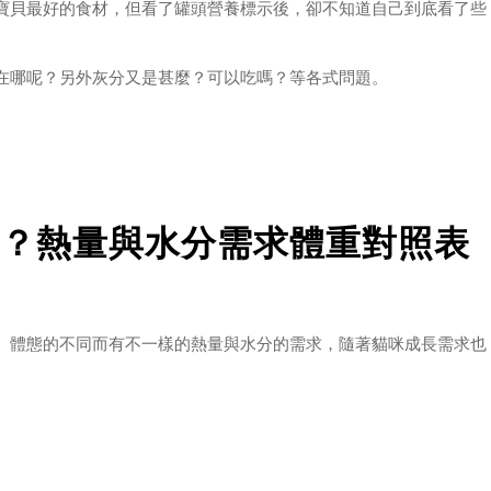
寶貝最好的食材，但看了罐頭營養標示後，卻不知道自己到底看了些
在哪呢？另外灰分又是甚麼？可以吃嗎？等各式問題。
標示：粗蛋白、粗脂肪、碳水化合物、灰分、水分、維生素、礦物
的罐頭。本篇我們來談談【維生素】吧！
？熱量與水分需求體重對照表
、體態的不同而有不一樣的熱量與水分的需求，隨著貓咪成長需求也
得定期回顧檢視自己的貓咪在熱量與水分的攝取上是否適當唷～