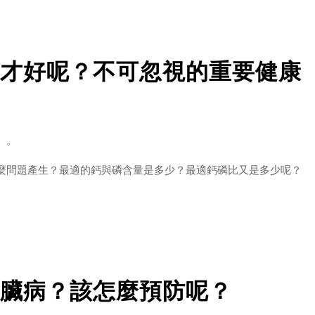
順利抵達腸道，有效發揮作用。
才好呢？不可忽視的重要健康
的因子
】。
達腸道
麼問題產生？最適的鈣與磷含量是多少？最適鈣磷比又是多少呢？
磷酸鈣，也就會影響貓咪在骨骼及牙齒上的發展。
臟病？該怎麼預防呢？