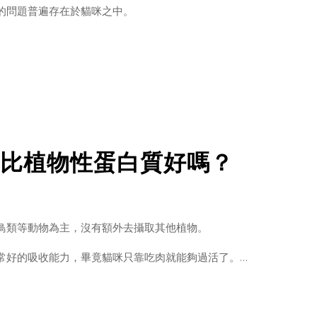
的問題普遍存在於貓咪之中。
肌肉控制。
找尋不易，因此水分的攝取皆來自獵物的血水與肉中的水分為主。
比植物性蛋白質好嗎？
Ａ＂似乎是沒有消失，貓咪即便缺乏水份，仍不太會感到＂口渴＂。
、抑沒有因口渴而去喝水的習慣，導致貓咪普遍缺乏水份攝取，進而
。
鳥類等動物為主，沒有額外去攝取其他植物。
常好的吸收能力，畢竟貓咪只靠吃肉就能夠過活了。