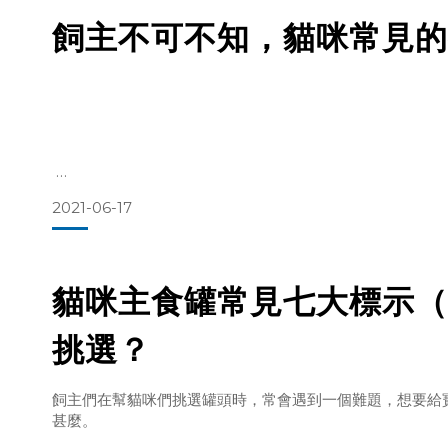
飼主不可不知，貓咪常見的
延伸閱讀：
貓咪主食罐常見七大標示（五）水分，如何解讀？如何挑選
2021-06-17
飼主常常會遇到不確定貓咪到底能不能吃某個食物的情況，
看甚至出手摸摸看。
雖然這些食物不見得是真的要準備給貓咪吃的，但畢竟貓咪
貓咪主食罐常見七大標示（
危害的食物還是要盡量避免與貓咪接觸，束之高閣以策安全
挑選？
巧克力
飼主們在幫貓咪們挑選罐頭時，常會遇到一個難題，想要給
可可類因為含有可可鹼，貓咪吃了會刺激其中樞神經，如果
甚麼。
況，這是家中最常見的危害食