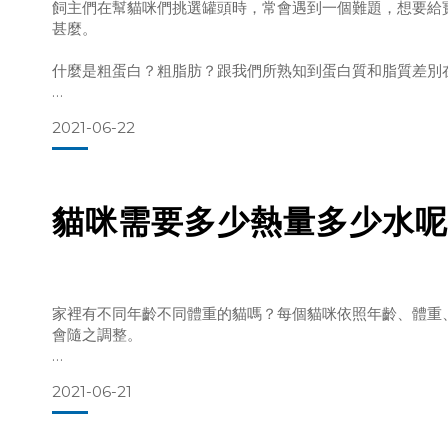
飼主們在幫貓咪們挑選罐頭時，常會遇到一個難題，想要給
甚麼。
儘管礦物質僅占貓咪飲食中不到
什麼是粗蛋白？粗脂肪？跟我們所熟知到蛋白質和脂質差別
因此，本系列文章將詳盡介紹我們在寵物食品上常見的七大
2021-06-22
質。
讓各位飼主們能夠一窺箇中奧妙，進而找出最適合自己寶貝
貓咪需要多少熱量多少水呢
貓咪到底需要補充什麼維生素呢？該吃多少呢？
&n
家裡有不同年齡不同體重的貓嗎？每個貓咪依照年齡、體重
會隨之調整。
貓爾地夫幫各位飼主製作一張詳盡又易懂的對照表，大家記
2021-06-21