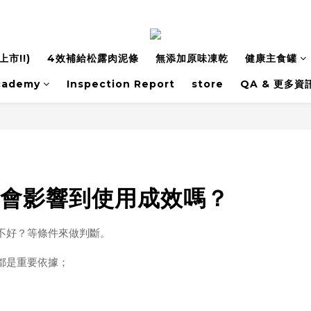
市!!)
4效補給松露肉泥條
無添加原味凍乾
健康主食罐
cademy
Inspection Report
store
QA & 更多資
會影響到使用成效嗎？
不好？等條件來做判斷。
都是重要依據；