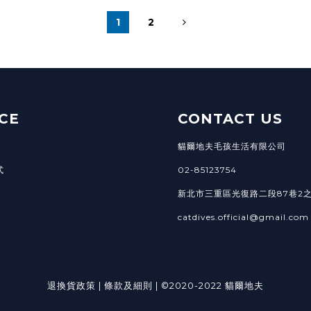
1
2
CE
CONTACT US
貓爾地夫毛孩生活有限公司
式
02-85123754
新北市三重區光復路二段87巷2之
catdives.official@gmail.com
退換貨政策
|
條款及細則
| ©2020-2022 貓爾地夫