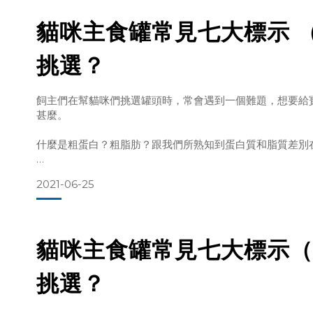
貓咪主食罐常見七大標示 
有了上述的背景認識，我們不難想像，同樣都是蛋白質，
挑選？
貓咪的消化系統對動物性蛋白質的吸收遠比植物性蛋白質好
飼主們在幫貓咪們挑選罐頭時，常會遇到一個難題，想要給
甚麼。
此外，肉與內臟類的食材，將可大程度的滿足貓咪對於必需
什麼是粗蛋白？粗脂肪？跟我們所熟知到蛋白質和脂質差別
因此，本系列文章將詳盡介紹我們在寵物食品上常見的七大
2021-06-25
質。
讓各位飼主們能夠一窺箇中奧妙，進而找出最適合自己寶貝
貓咪主食罐常見七大標示（
挑選？