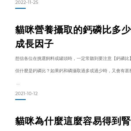
2022-11-25
多層包埋技術，可以想像成益生菌的保護傘，確保益生菌能
貓咪營養攝取的鈣磷比多少
基本上，可分為以下幾個功能：
1. 耐加工層－在製程中，遇到冷凍乾燥等過程都能保持活性
成長因子
2. 耐儲存層－阻擋空氣、光線、溫度、溼度等會影響安定性
想信各位在挑選飼料或罐頭時，一定常聽到要注意【鈣磷比
3. 耐酸鹼層－抵抗消化道中的酸鹼環境，讓益生菌能順利抵
但什麼是鈣磷比？如果鈣和磷攝取過多或過少時，又會有甚
4. 營養層－提供益生菌
2021-10-12
所以一味地多食用鈣或磷，是沒辦法有效的生成合適比例的
貓咪為什麼這麼容易得到腎
因此，適量的鈣、磷攝取變得相當重要。