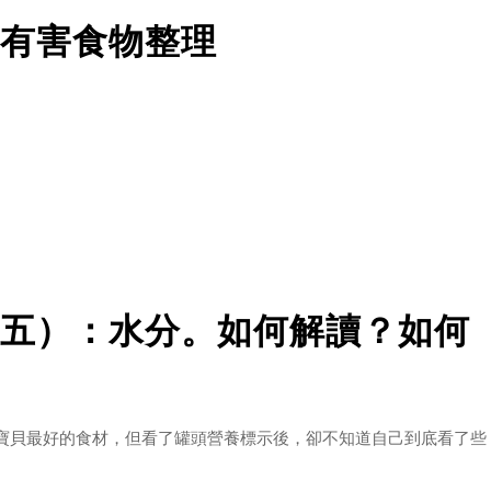
有害食物整理
？
譬如我們在家中做菜或是正在吃飯時，好奇的貓咪總是會靠近聞聞看
充滿好奇心而且動作非常迅速，身為飼主的我們當然不可不謹慎，有
五）：水分。如何解讀？如何
。
寶貝最好的食材，但看了罐頭營養標示後，卻不知道自己到底看了些
可可鹼進入血液，會造成心跳不穩定、痙攣抽筋或是嘔吐腹瀉等情